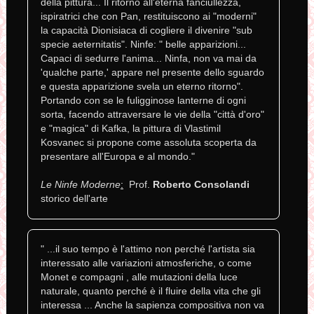
della pittura... Il ritorno all'eterna fanciullezza,
ispiratrici che con Pan, restituiscono ai "moderni"
la capacità Dionisiaca di cogliere il divenire "sub
specie aeternitatis". Ninfe: " belle apparizioni...
Capaci di sedurre l'anima... Ninfa, non va mai da
'qualche parte,' appare nel presente dello sguardo
e questa apparizione svela un eterno ritorno".
Portando con se le fuligginose lanterne di ogni
sorta, facendo attraversare le vie della "città d'oro"
e "magica" di Kafka, la pittura di Vlastimil
Kosvanec si propone come assoluta scoperta da
presentare all'Europa e al mondo."
Le Ninfe Moderne
:
Prof.
Roberto Consolandi
storico dell'arte
" ...il suo tempo è l'attimo non perché l'artista sia
interessato alle variazioni atmosferiche, o come
Monet e compagni , alle mutazioni della luce
naturale, quanto perché è il fluire della vita che gli
interessa ... Anche la sapienza compositiva non va