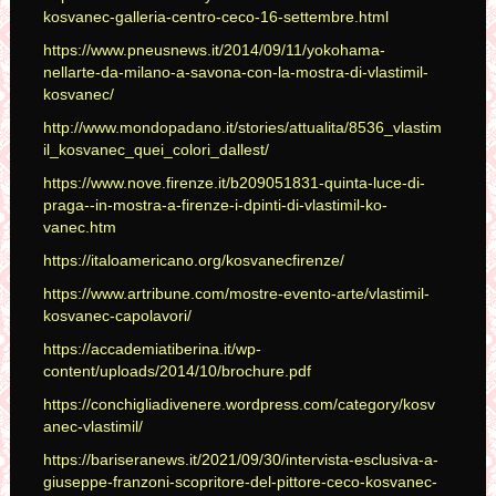
kosvanec-galleria-centro-ceco-16-settembre.html
https://www.pneusnews.it/2014/09/11/yokohama-
nellarte-da-milano-a-savona-con-la-mostra-di-vlastimil-
kosvanec/
http://www.mondopadano.it/stories/attualita/8536_vlastim
il_kosvanec_quei_colori_dallest/
https://www.nove.firenze.it/b209051831-quinta-luce-di-
praga--in-mostra-a-firenze-i-dpinti-di-vlastimil-ko-
vanec.htm
https://italoamericano.org/kosvanecfirenze/
https://www.artribune.com/mostre-evento-arte/vlastimil-
kosvanec-capolavori/
https://accademiatiberina.it/wp-
content/uploads/2014/10/brochure.pdf
https://conchigliadivenere.wordpress.com/category/kosv
anec-vlastimil/
https://bariseranews.it/2021/09/30/intervista-esclusiva-a-
giuseppe-franzoni-scopritore-del-pittore-ceco-kosvanec-