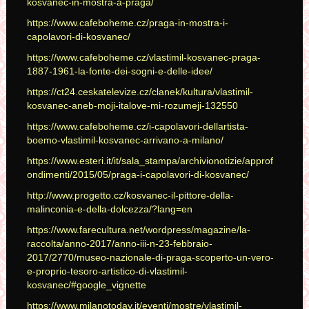
kosvanec-in-mostra-a-praga/
https://www.cafeboheme.cz/praga-in-mostra-i-
capolavori-di-kosvanec/
https://www.cafeboheme.cz/vlastimil-kosvanec-praga-
1887-1961-la-fonte-dei-sogni-e-delle-idee/
https://ct24.ceskatelevize.cz/clanek/kultura/vlastimil-
kosvanec-aneb-moji-italove-mi-rozumeji-132550
https://www.cafeboheme.cz/i-capolavori-dellartista-
boemo-vlastimil-kosvanec-arrivano-a-milano/
https://www.esteri.it/it/sala_stampa/archivionotizie/approf
ondimenti/2015/05/praga-i-capolavori-di-kosvanec/
http://www.progetto.cz/kosvanec-il-pittore-della-
malinconia-e-della-dolcezza/?lang=en
https://www.farecultura.net/wordpress/magazine/la-
raccolta/anno-2017/anno-iii-n-23-febbraio-
2017/2770/museo-nazionale-di-praga-scoperto-un-vero-
e-proprio-tesoro-artistico-di-vlastimil-
kosvanec/#google_vignette
https://www.milanotoday.it/eventi/mostre/vlastimil-