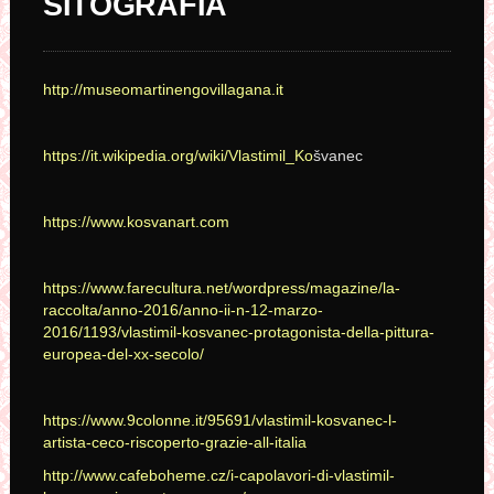
SITOGRAFIA
http://museomartinengovillagana.it
https://it.wikipedia.org/wiki/Vlastimil_Ko
švanec
https://www.kosvanart.com
https://www.farecultura.net/wordpress/magazine/la-
raccolta/anno-2016/anno-ii-n-12-marzo-
2016/1193/vlastimil-kosvanec-protagonista-della-pittura-
europea-del-xx-secolo/
https://www.9colonne.it/95691/vlastimil-kosvanec-l-
artista-ceco-riscoperto-grazie-all-italia
http://www.cafeboheme.cz/i-capolavori-di-vlastimil-